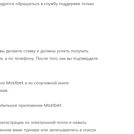
дуется обращаться в службу поддержки только
 вы делаете ставку и должны успеть получить
е, а по телефону. После того, как вы подтвердите
но Mostbet и их спортивной книги.
кам.
мобильное приложение Mostbet.
регистрации по электронной почте и нажать
ранном вами турнире или записываетесь в список