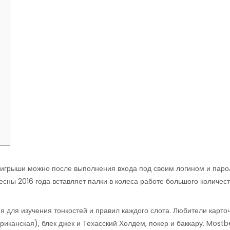
ыигрыши можно после выполнения входа под своим логином и пароле
есны 2016 года вставляет палки в колеса работе большого количест
 для изучения тонкостей и правил каждого слота. Любители карточ
ериканская), блек джек и Техасский Холдем, покер и баккару. Mos