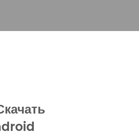
Скачать
droid